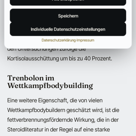
Glukokortikoidrezeptor signifikant, was vermutlich
Speichern
darauf beruht, dass Trenbolon die Anzahl der
Glukokortikoidrezeptoren im Bereich der
Individuelle Datenschutzeinstellungen
Muskulatur reduziert. Zusätzlich senkt Trenbolon
Datenschutzerklärung
·
Impressum
den Untersuchungen zufolge die
Kortisolausschüttung um bis zu 40 Prozent.
Trenbolon im
Wettkampfbodybuilding
Eine weitere Eigenschaft, die von vielen
Wettkampfbodybuildern geschätzt wird, ist die
fettverbrennungsfördernde Wirkung, die in der
Steroidliteratur in der Regel auf eine starke