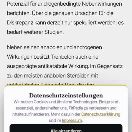
Potenzial für androgenbedingte Nebenwirkungen
berichten. Über die genauen Ursachen für die
Diskrepanz kann derzeit nur spekuliert werden; es
bedarf weiterer Studien.
Neben seinen anabolen und androgenen
Wirkungen besitzt Trenbolon auch eine
ausgeprägte antikatabole Wirkung. Im Gegensatz
zu den meisten anabolen Steroiden mit
antikatabolen Eigenschaften, die den
Glukokortikoidrezeptor kompetitiv besetzen, weist
Datenschutzeinstellungen
Wir nutzen Cookies und ähnliche Technologien. Einige sind
Trenbolon praktisch keine Affinität für diesen
essenziell, andere helfen uns, FitPedia zu verbessern und
Rezeptor auf. Trotzdem reduziert Trenbolon
Inhalte zu finanzieren. Mehr dazu in der
Datenschutzerklärung
und im
Impressum
.
Studien zufolge bereits nach wenigen Tagen die
Alle akzeptieren
Bindung von Kortisol an den