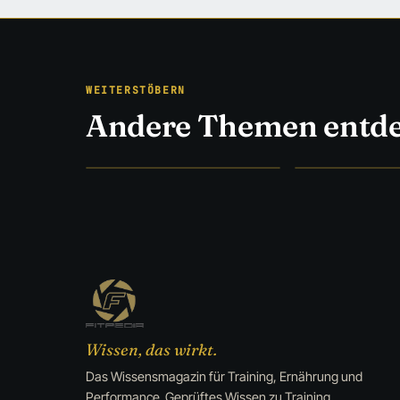
WEITERSTÖBERN
Andere Themen entd
SZENE UNFILTERED
EISEN & EVIDEN
Szene
→
Training
Wissen, das wirkt.
Das Wissensmagazin für Training, Ernährung und
Performance. Geprüftes Wissen zu Training,