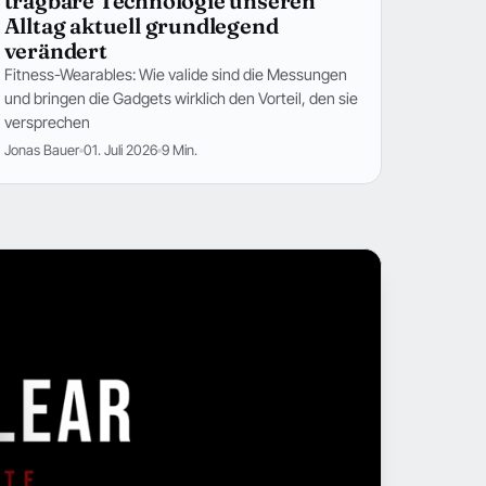
tragbare Technologie unseren
Alltag aktuell grundlegend
verändert
Fitness-Wearables: Wie valide sind die Messungen
und bringen die Gadgets wirklich den Vorteil, den sie
versprechen
Jonas Bauer
01. Juli 2026
9 Min.