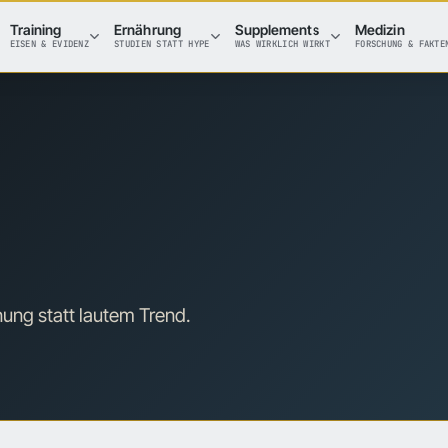
Training
Ernährung
Supplements
Medizin
EISEN & EVIDENZ
STUDIEN STATT HYPE
WAS WIRKLICH WIRKT
FORSCHUNG & FAKTE
ung statt lautem Trend.