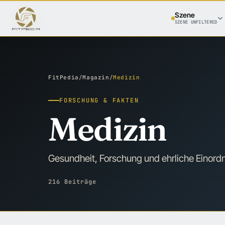
Szene
SZENE UNFILTERED
FitPedia
/
Magazin
/
Medizin
FORSCHUNG & FAKTEN
Medizin
Gesundheit, Forschung und ehrliche Einordn
216 Beiträge