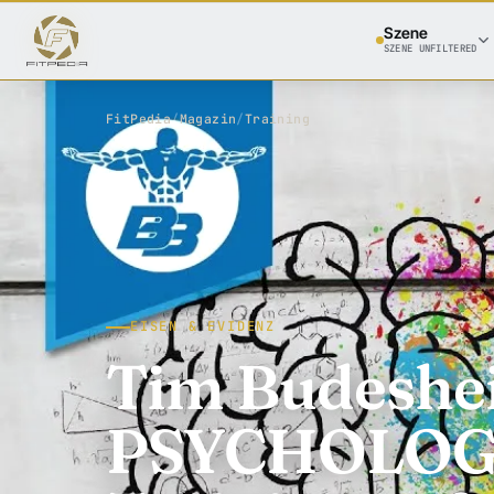
Szene
SZENE UNFILTERED
FitPedia
/
Magazin
/
Training
EISEN & EVIDENZ
Tim Budeshe
PSYCHOLOGI