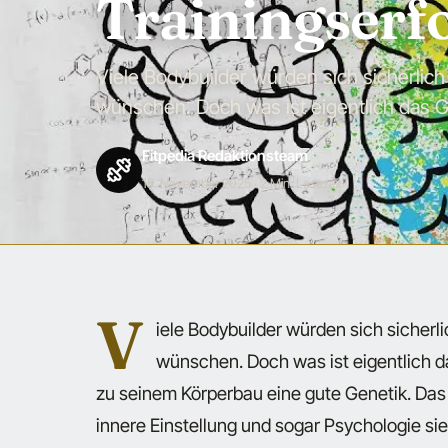
Trainingserfo
Viele Bodybuilder würden sich sicherlich
wünschen. Doch was ist eigentlich das 
Fitpedia Redaktionsteam
15. November 2025
· 2 Min. Lesezeit
V
iele Bodybuilder würden sich sicherl
wünschen. Doch was ist eigentlich d
zu seinem Körperbau eine gute Genetik. Das i
innere Einstellung und sogar Psychologie si