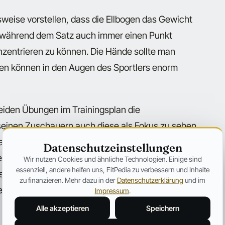
sweise vorstellen, dass die Ellbogen das Gewicht
n während dem Satz auch immer einen Punkt
onzentrieren zu können. Die Hände sollte man
fen können in den Augen des Sportlers enorm
eiden Übungen im Trainingsplan die
 seinen Zuschauern auch diese als Fokus zu sehen.
ch eine Steigerung erzielen. Es sei aber nicht
Datenschutzeinstellungen
en. Sonst würden Profis irgendwann ja Tonnen von
Wir nutzen Cookies und ähnliche Technologien. Einige sind
essenziell, andere helfen uns, FitPedia zu verbessern und Inhalte
sen Fokus habe man auch eine ganz andere
zu finanzieren. Mehr dazu in der
Datenschutzerklärung
und im
 Trainingseinheiten. Auch das hat sehr viel mit
Impressum
.
Alle akzeptieren
Speichern