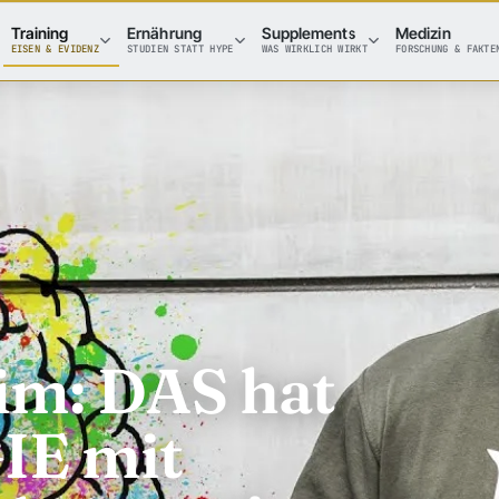
Training
Ernährung
Supplements
Medizin
EISEN & EVIDENZ
STUDIEN STATT HYPE
WAS WIRKLICH WIRKT
FORSCHUNG & FAKTE
im: DAS hat
E mit