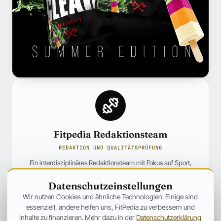
Fitpedia Redaktionsteam
REDAKTION UND QUALITÄTSPRÜFUNG
Ein interdisziplinäres Redaktionsteam mit Fokus auf Sport,
Ernährung und die Fitness-Szene. Bereitet fundierte Inhalte
verständlich auf und ordnet News aus der Fitnessindustrie ein.
Datenschutzeinstellungen
Wir nutzen Cookies und ähnliche Technologien. Einige sind
Profil und weitere Beiträge →
essenziell, andere helfen uns, FitPedia zu verbessern und
Inhalte zu finanzieren. Mehr dazu in der
Datenschutzerklärung