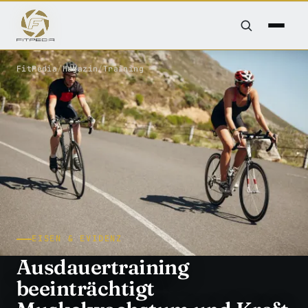
FitPedia
/
Magazin
/
Training
EISEN & EVIDENZ
Ausdauertraining
beeinträchtigt