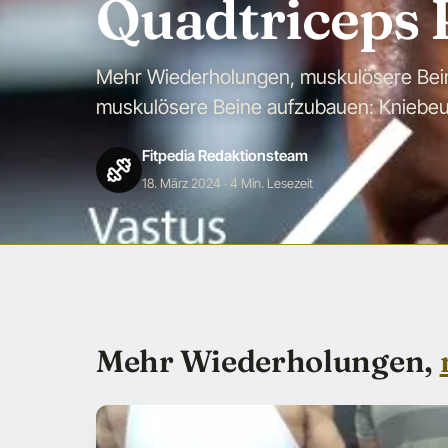
Quadtriceps 
Mehr Wiederholungen, muskulösere Beine
muskulösere Beine aufzubauen: Kniebeug
Fitpedia Redaktionsteam
18. März 2024
· 4 Min. Lesezeit
Mehr Wiederholungen,