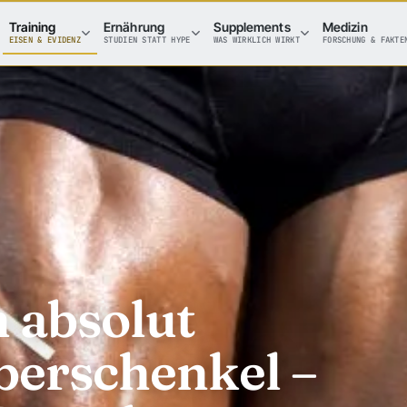
Training
Ernährung
Supplements
Medizin
EISEN & EVIDENZ
STUDIEN STATT HYPE
WAS WIRKLICH WIRKT
FORSCHUNG & FAKTE
 absolut
erschenkel –