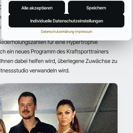
004 veröffentlichte Studie nahe, dass eine
Alle akzeptieren
Speichern
holungszahlen besser als die eine oder die
Individuelle Datenschutzeinstellungen
 und Muskelmasse aufzubauen.
Datenschutzerklärung
·
Impressum
iederholungszahlen für eine Hypertrophie
ch ein neues Programm des Kraftsporttrainers
s Ihnen dabei helfen wird, überlegene Zuwächse zu
Fitnessstudio verwandeln wird.