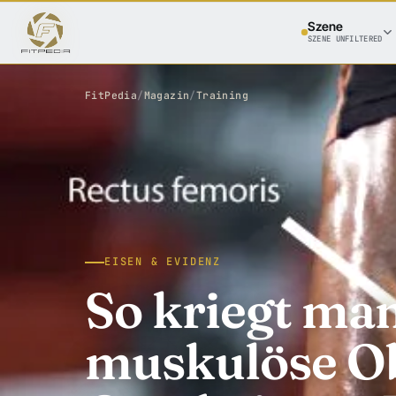
Szene
SZENE UNFILTERED
FitPedia
/
Magazin
/
Training
EISEN & EVIDENZ
So kriegt man
muskulöse Ob