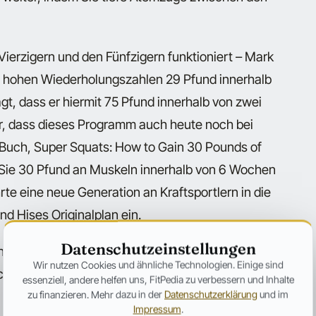
 Vierzigern und den Fünfzigern funktioniert – Mark
t hohen Wiederholungszahlen 29 Pfund innerhalb
gt, dass er hiermit 75 Pfund innerhalb von zwei
er, dass dieses Programm auch heute noch bei
 Buch,
Super Squats: How to Gain 30 Pounds of
Sie 30 Pfund an Muskeln innerhalb von 6 Wochen
rte eine neue Generation an Kraftsportlern in die
nd Hises Originalplan ein.
Datenschutzeinstellungen
olungszahlen ein intensiver und effektiver Weg
Wir nutzen Cookies und ähnliche Technologien. Einige sind
henkeln aufzubauen, bedeutet dies nicht, dass
essenziell, andere helfen uns, FitPedia zu verbessern und Inhalte
zu finanzieren. Mehr dazu in der
Datenschutzerklärung
und im
Impressum
.