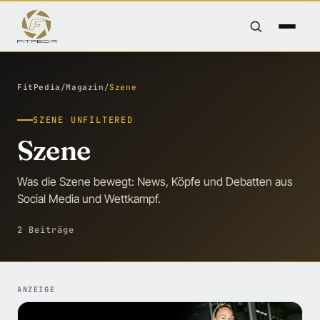
FitPedia
/
Magazin
/
Szene
SZENE UNFILTERED
Szene
Was die Szene bewegt: News, Köpfe und Debatten aus
Social Media und Wettkampf.
2 Beiträge
ANZEIGE