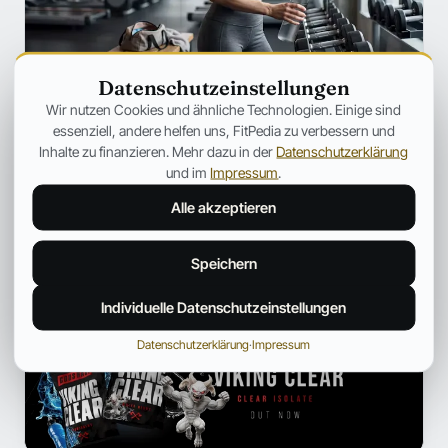
Datenschutzeinstellungen
SZENE
Wir nutzen Cookies und ähnliche Technologien. Einige sind
Ozempic verändert Fitness für immer
essenziell, andere helfen uns, FitPedia zu verbessern und
– Warum plötzlich jeder über
Inhalte zu finanzieren. Mehr dazu in der
Datenschutzerklärung
Muskelverlust spricht
und im
Impressum
.
Warum GLP-1-Medikamente immer häufiger unter dem
Alle akzeptieren
Aspekt des Muskelabbaus besprochen werden.
Jonas Bauer
19. Juli 2026
12 Min.
Speichern
Individuelle Datenschutzeinstellungen
ANZEIGE
Datenschutzerklärung
·
Impressum