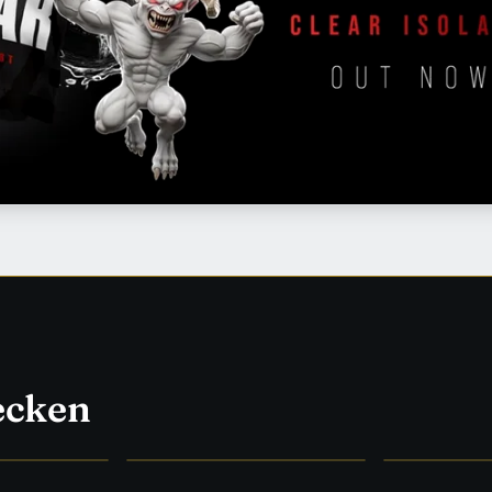
ecken
HYPE
WAS WIRKLICH WIRKT
FORSCHUNG &
→
Supplements
→
Medizin