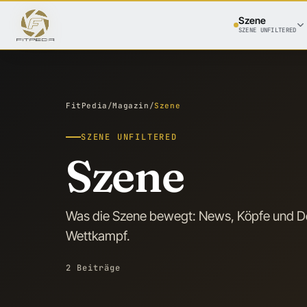
Szene
SZENE UNFILTERED
FitPedia
/
Magazin
/
Szene
SZENE UNFILTERED
Szene
Was die Szene bewegt: News, Köpfe und De
Wettkampf.
2 Beiträge