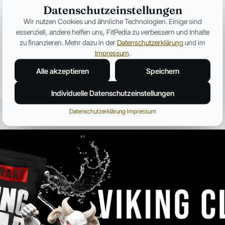
Ozempic verändert Fitness für
Datenschutzeinstellungen
immer – Warum plötzlich jeder
Wir nutzen Cookies und ähnliche Technologien. Einige sind
über Muskelverlust spricht
essenziell, andere helfen uns, FitPedia zu verbessern und Inhalte
Warum GLP-1-Medikamente immer häufiger unter
zu finanzieren. Mehr dazu in der
Datenschutzerklärung
und im
dem Aspekt des Muskelabbaus besprochen
Impressum
.
werden.
Alle akzeptieren
Speichern
Jonas Bauer
19. Juli 2026
12 Min.
Individuelle Datenschutzeinstellungen
Datenschutzerklärung
·
Impressum