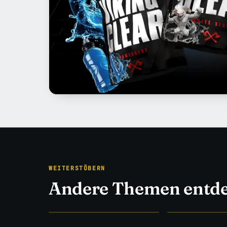
WEITERSTÖBERN
Andere Themen entd
EISEN & EVIDENZ
STUDIEN STATT 
Training
→
Ernährung