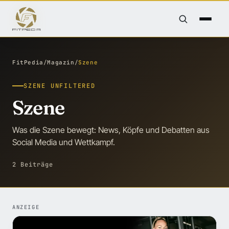
FitPedia
/
Magazin
/
Szene
SZENE UNFILTERED
Szene
Was die Szene bewegt: News, Köpfe und Debatten aus
Social Media und Wettkampf.
2 Beiträge
ANZEIGE