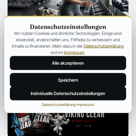
Datenschutzeinstellungen
SZENE
Wir nutzen Cookies und ähnliche Technologien. Einige sind
Ozempic verändert Fitness für immer
essenziell, andere helfen uns, FitPedia zu verbessern und
– Warum plötzlich jeder über
Inhalte zu finanzieren. Mehr dazu in der
Datenschutzerklärung
Muskelverlust spricht
und im
Impressum
.
Warum GLP-1-Medikamente immer häufiger unter dem
Alle akzeptieren
Aspekt des Muskelabbaus besprochen werden.
Jonas Bauer
19. Juli 2026
12 Min.
Speichern
Individuelle Datenschutzeinstellungen
ANZEIGE
Datenschutzerklärung
·
Impressum