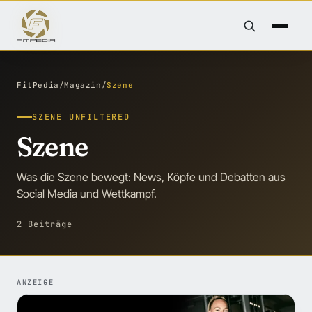
FitPedia
/
Magazin
/
Szene
SZENE UNFILTERED
Szene
Was die Szene bewegt: News, Köpfe und Debatten aus
Social Media und Wettkampf.
2 Beiträge
ANZEIGE