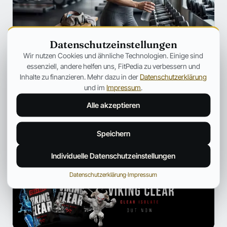
Datenschutzeinstellungen
SZENE
Wir nutzen Cookies und ähnliche Technologien. Einige sind
Ozempic verändert Fitness für immer
essenziell, andere helfen uns, FitPedia zu verbessern und
– Warum plötzlich jeder über
Inhalte zu finanzieren. Mehr dazu in der
Datenschutzerklärung
Muskelverlust spricht
und im
Impressum
.
Warum GLP-1-Medikamente immer häufiger unter dem
Alle akzeptieren
Aspekt des Muskelabbaus besprochen werden.
Jonas Bauer
19. Juli 2026
12 Min.
Speichern
Individuelle Datenschutzeinstellungen
ANZEIGE
Datenschutzerklärung
·
Impressum