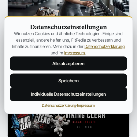
Datenschutzeinstellungen
SZENE
Wir nutzen Cookies und ähnliche Technologien. Einige sind
Ozempic verändert Fitness für immer
essenziell, andere helfen uns, FitPedia zu verbessern und
– Warum plötzlich jeder über
Inhalte zu finanzieren. Mehr dazu in der
Datenschutzerklärung
Muskelverlust spricht
und im
Impressum
.
Warum GLP-1-Medikamente immer häufiger unter dem
Alle akzeptieren
Aspekt des Muskelabbaus besprochen werden.
Jonas Bauer
19. Juli 2026
12 Min.
Speichern
Individuelle Datenschutzeinstellungen
ANZEIGE
Datenschutzerklärung
·
Impressum