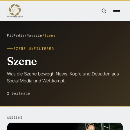
FitPedia
/
Magazin
/
Szene
SZENE UNFILTERED
Szene
Was die Szene bewegt: News, Köpfe und Debatten aus
Social Media und Wettkampf.
2 Beiträge
ANZEIGE