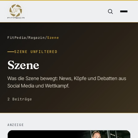
FitPedia
/
Magazin
/
Szene
SZENE UNFILTERED
Szene
Was die Szene bewegt: News, Köpfe und Debatten aus
Social Media und Wettkampf.
2 Beiträge
ANZEIGE