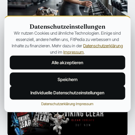
Datenschutzeinstellungen
SZENE
Wir nutzen Cookies und ähnliche Technologien. Einige sind
Ozempic verändert Fitness für immer
essenziell, andere helfen uns, FitPedia zu verbessern und
– Warum plötzlich jeder über
Inhalte zu finanzieren. Mehr dazu in der
Datenschutzerklärung
Muskelverlust spricht
und im
Impressum
.
Warum GLP-1-Medikamente immer häufiger unter dem
Alle akzeptieren
Aspekt des Muskelabbaus besprochen werden.
Jonas Bauer
19. Juli 2026
12 Min.
Speichern
Individuelle Datenschutzeinstellungen
ANZEIGE
Datenschutzerklärung
·
Impressum