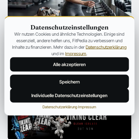
Datenschutzeinstellungen
SZENE
Wir nutzen Cookies und ähnliche Technologien. Einige sind
Ozempic verändert Fitness für immer
essenziell, andere helfen uns, FitPedia zu verbessern und
– Warum plötzlich jeder über
Inhalte zu finanzieren. Mehr dazu in der
Datenschutzerklärung
Muskelverlust spricht
und im
Impressum
.
Warum GLP-1-Medikamente immer häufiger unter dem
Alle akzeptieren
Aspekt des Muskelabbaus besprochen werden.
Jonas Bauer
19. Juli 2026
12 Min.
Speichern
Individuelle Datenschutzeinstellungen
ANZEIGE
Datenschutzerklärung
·
Impressum