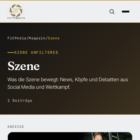
FitPedia
/
Magazin
/
Szene
SZENE UNFILTERED
Szene
Was die Szene bewegt: News, Köpfe und Debatten aus
Social Media und Wettkampf.
2 Beiträge
ANZEIGE