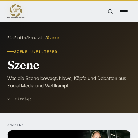
FitPedia
/
Magazin
/
Szene
SZENE UNFILTERED
Szene
Was die Szene bewegt: News, Köpfe und Debatten aus
Social Media und Wettkampf.
2 Beiträge
ANZEIGE