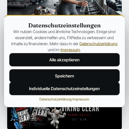
Datenschutzeinstellungen
SZENE
Wir nutzen Cookies und ähnliche Technologien. Einige sind
Ozempic verändert Fitness für immer
essenziell, andere helfen uns, FitPedia zu verbessern und
– Warum plötzlich jeder über
Inhalte zu finanzieren. Mehr dazu in der
Datenschutzerklärung
Muskelverlust spricht
und im
Impressum
.
Warum GLP-1-Medikamente immer häufiger unter dem
Alle akzeptieren
Aspekt des Muskelabbaus besprochen werden.
Jonas Bauer
19. Juli 2026
12 Min.
Speichern
Individuelle Datenschutzeinstellungen
ANZEIGE
Datenschutzerklärung
·
Impressum