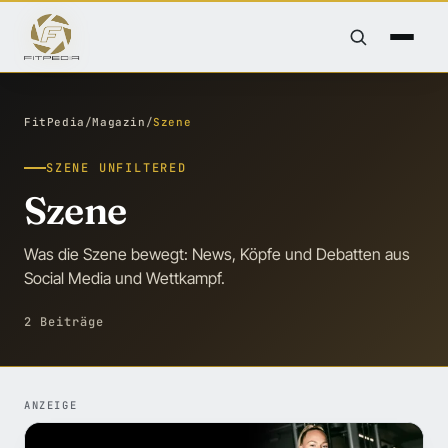
FitPedia
/
Magazin
/
Szene
SZENE UNFILTERED
Szene
Was die Szene bewegt: News, Köpfe und Debatten aus
Social Media und Wettkampf.
2 Beiträge
ANZEIGE