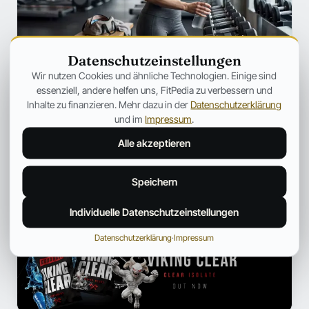
Datenschutzeinstellungen
SZENE
Wir nutzen Cookies und ähnliche Technologien. Einige sind
Ozempic verändert Fitness für immer
essenziell, andere helfen uns, FitPedia zu verbessern und
– Warum plötzlich jeder über
Inhalte zu finanzieren. Mehr dazu in der
Datenschutzerklärung
Muskelverlust spricht
und im
Impressum
.
Warum GLP-1-Medikamente immer häufiger unter dem
Alle akzeptieren
Aspekt des Muskelabbaus besprochen werden.
Jonas Bauer
19. Juli 2026
12 Min.
Speichern
Individuelle Datenschutzeinstellungen
ANZEIGE
Datenschutzerklärung
·
Impressum