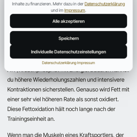
Die Insulinspiegel werden hoch und die Spiegel
Inhalte zu finanzieren. Mehr dazu in der
Datenschutzerklärung
und im
Impressum
.
kataboler Hormone werden niedrig gehalten.
Gleichzeitig wird sichergestellt, dass die Muskeln
Alle akzeptieren
eine kontinuierliche Zufuhr von Nährstoffen und
Speichern
Bausteinen erhalten. Das Protein und die
Kohlenhydrate halten den Proteinabbau niedrig
Individuelle Datenschutzeinstellungen
und die Kohlenhydrate, versorgen den
Datenschutzerklärung
·
Impressum
ATP/Kreatinphosphat mit Energie. Dadurch kannst
du höhere Wiederholungszahlen und intensivere
Kontraktionen sicherstellen. Genauso wird Fett mit
einer sehr viel höheren Rate als sonst oxidiert.
Diese Fettoxidation hält noch lange nach der
Trainingseinheit an.
Wenn man die Muskeln eines Kraftsportlers, der