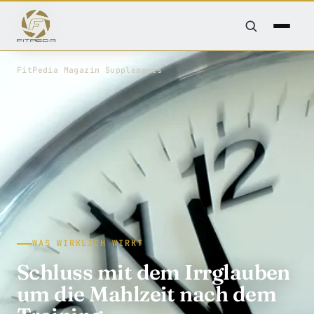
FitPedia
/
Magazin
/
Supplements
WAS WIRKLICH WIRKT
Schluss mit dem Irrglauben
um die Mahlzeit nach dem