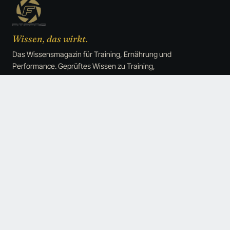
Wissen, das wirkt.
Das Wissensmagazin für Training, Ernährung und
Performance. Geprüftes Wissen zu Training,
Ernährung und Performance, ohne den üblichen
Hype.
SZENE
TRAINING
News
Muskelaufbau & Kraft
Köpfe
Trainingswissenschaft
Debatten
Trainingspläne
Performance
Fettabbau