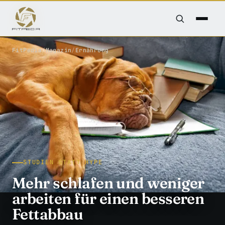
FitPedia
/
Magazin
/
Ernährung
STUDIEN STATT HYPE
Mehr schlafen und weniger
arbeiten für einen besseren
Fettabbau