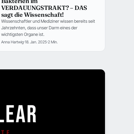
Bakterien im
VERDAUUNGSTRAKT? – DAS
sagt die Wissenschaft!
Wissenschaftler und Mediziner wissen bereits seit
Jahrzehnten, dass unser Darm eines der
wichtigsten Organe ist.
Anna Hartwig
18. Jan. 2025
2 Min.