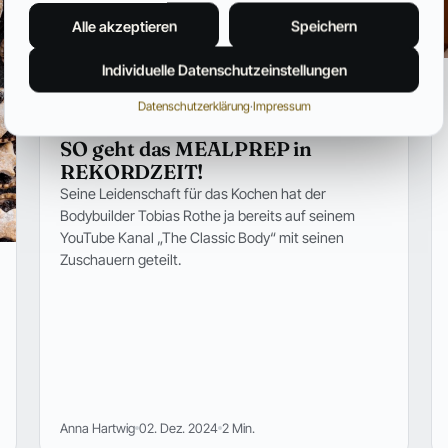
Alle akzeptieren
Speichern
Individuelle Datenschutzeinstellungen
ERNÄHRUNG
Datenschutzerklärung
·
Impressum
KEINE CHANCE für AUSREDEN:
SO geht das MEALPREP in
REKORDZEIT!
Seine Leidenschaft für das Kochen hat der
Bodybuilder Tobias Rothe ja bereits auf seinem
YouTube Kanal „The Classic Body“ mit seinen
Zuschauern geteilt.
Anna Hartwig
02. Dez. 2024
2 Min.