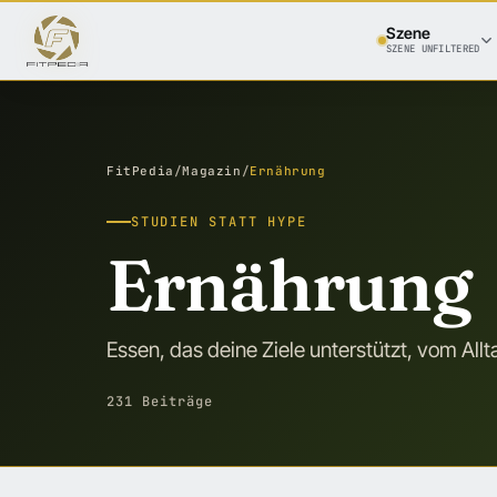
Szene
SZENE UNFILTERED
FitPedia
/
Magazin
/
Ernährung
STUDIEN STATT HYPE
Ernährung
Essen, das deine Ziele unterstützt, vom All
231 Beiträge