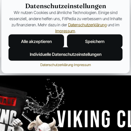
Ozempic verändert Fitness für
Datenschutzeinstellungen
immer – Warum plötzlich jeder
Wir nutzen Cookies und ähnliche Technologien. Einige sind
über Muskelverlust spricht
essenziell, andere helfen uns, FitPedia zu verbessern und Inhalte
Warum GLP-1-Medikamente immer häufiger unter
zu finanzieren. Mehr dazu in der
Datenschutzerklärung
und im
dem Aspekt des Muskelabbaus besprochen
Impressum
.
werden.
Alle akzeptieren
Speichern
Jonas Bauer
19. Juli 2026
12 Min.
Individuelle Datenschutzeinstellungen
Datenschutzerklärung
·
Impressum