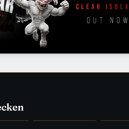
ecken
HYPE
WAS WIRKLICH WIRKT
FORSCHUNG &
→
Supplements
→
Medizin