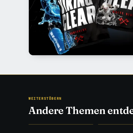
WEITERSTÖBERN
Andere Themen entd
EISEN & EVIDENZ
STUDIEN STATT 
Training
→
Ernährung