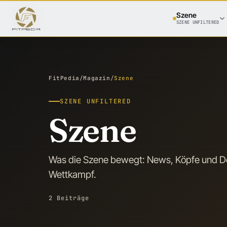
Szene
SZENE UNFILTERED
FitPedia
/
Magazin
/
Szene
SZENE UNFILTERED
Szene
Was die Szene bewegt: News, Köpfe und De
Wettkampf.
2 Beiträge