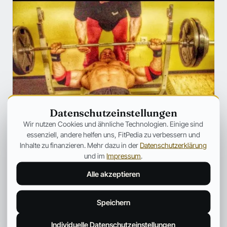
Datenschutzeinstellungen
Wir nutzen Cookies und ähnliche Technologien. Einige sind
essenziell, andere helfen uns, FitPedia zu verbessern und
Inhalte zu finanzieren. Mehr dazu in der
Datenschutzerklärung
TRAINING
Matthias Botthof: SO wirst Du
und im
Impressum
.
WIRKLICH stärker!
Alle akzeptieren
Wer regelmäßig ins Fitnessstudio geht, der hat sich mit
Sicherheit schon des Öfteren die Frage gestellt, wie man
Speichern
eigentlich stärker wird.
Fitpedia Redaktionsteam
10. Okt. 2025
2 Min.
Individuelle Datenschutzeinstellungen