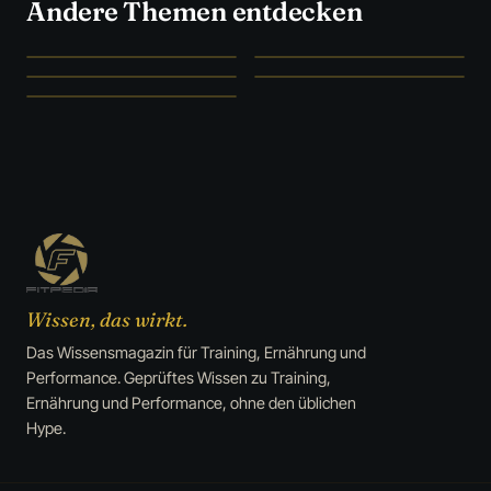
Andere Themen entdecken
SZENE UNFILTERED
STUDIEN STATT HYPE
Szene
→
Ernährung
→
WAS WIRKLICH WIRKT
FORSCHUNG & FAKTEN
Supplements
→
Medizin
→
CLEVER SPAREN
Deals
→
Wissen, das wirkt.
Das Wissensmagazin für Training, Ernährung und
Performance. Geprüftes Wissen zu Training,
Ernährung und Performance, ohne den üblichen
Hype.