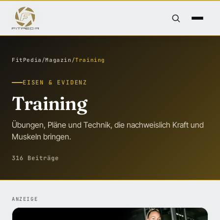
FitPedia
/
Magazin
/
Training
EISEN & EVIDENZ
Training
Übungen, Pläne und Technik, die nachweislich Kraft und
Muskeln bringen.
316 Beiträge
ANZEIGE