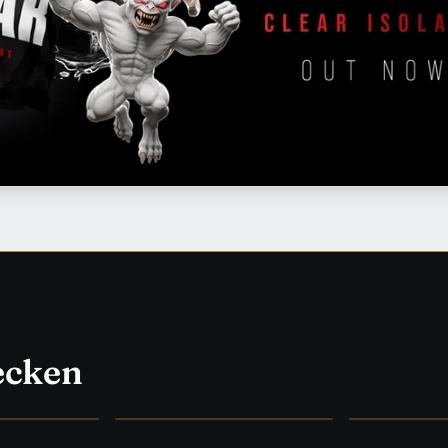
ecken
HYPE
WAS WIRKLICH WIRKT
FORSCHUNG &
→
Supplements
→
Medizin