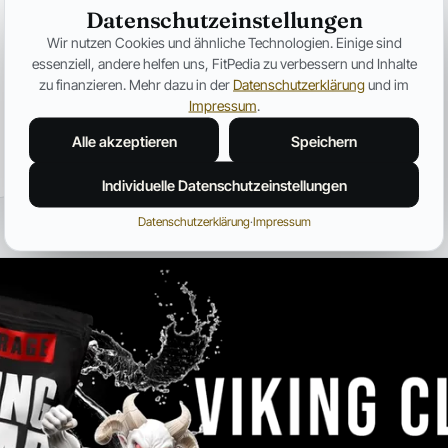
Ozempic verändert Fitness für
Datenschutzeinstellungen
immer – Warum plötzlich jeder
Wir nutzen Cookies und ähnliche Technologien. Einige sind
über Muskelverlust spricht
essenziell, andere helfen uns, FitPedia zu verbessern und Inhalte
Warum GLP-1-Medikamente immer häufiger unter
zu finanzieren. Mehr dazu in der
Datenschutzerklärung
und im
dem Aspekt des Muskelabbaus besprochen
Impressum
.
werden.
Alle akzeptieren
Speichern
Jonas Bauer
19. Juli 2026
12 Min.
Individuelle Datenschutzeinstellungen
Datenschutzerklärung
·
Impressum