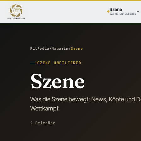
Szene
SZENE UNFILTERED
FitPedia
/
Magazin
/
Szene
SZENE UNFILTERED
Szene
Was die Szene bewegt: News, Köpfe und De
Wettkampf.
2 Beiträge