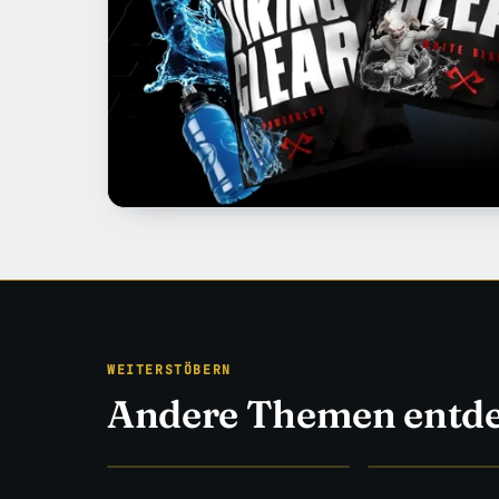
WEITERSTÖBERN
Andere Themen entd
EISEN & EVIDENZ
STUDIEN STATT 
Training
→
Ernährung