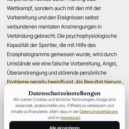
Wettkampf, sondern auch mit den mit der
Vorbereitung und den Ereignissen selbst
verbundenen mentalen Anstrengungen in
Verbindung gebracht. Die psychophysiologische
Kapazität der Sportler, die mit Hilfe des
Enzephalogramms gemessen wurde, wird durch
Umstände wie eine falsche Vorbereitung, Angst,
Überanstrengung und störende persönliche
Probleme negativ beeinflusst. Als Resultat hiervon
leidet die sportliche Leistungsfähigkeit häufig in
Datenschutzeinstellungen
Wir nutzen Cookies und ähnliche Technologien. Einige sind
deutlichem Umfang. Die Ostdeutschen glaubten,
essenziell, andere helfen uns, FitPedia zu verbessern und
dass es nicht nur von entscheidender Bedeutung
Inhalte zu finanzieren. Mehr dazu in der
Datenschutzerklärung
und im
Impressum
.
war, solche Stressfaktoren vor einem Wettkampf
zu vermeiden, sondern dass sie außerdem Wege
Alle akzeptieren