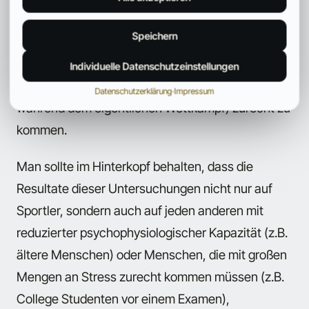
finden mussten, um die psychophysiologische
Speichern
Kapazität zu erhöhen, um hierdurch die Fähigkeit
zu verbessern, mit den Stressfaktoren vor einem
Individuelle Datenschutzeinstellungen
Wettkampf (ganz zu schweigen vom Stress
Datenschutzerklärung
·
Impressum
während dem eigentlichen Wettkampf) zurecht zu
kommen.
Man sollte im Hinterkopf behalten, dass die
Resultate dieser Untersuchungen nicht nur auf
Sportler, sondern auch auf jeden anderen mit
reduzierter psychophysiologischer Kapazität (z.B.
ältere Menschen) oder Menschen, die mit großen
Mengen an Stress zurecht kommen müssen (z.B.
College Studenten vor einem Examen),