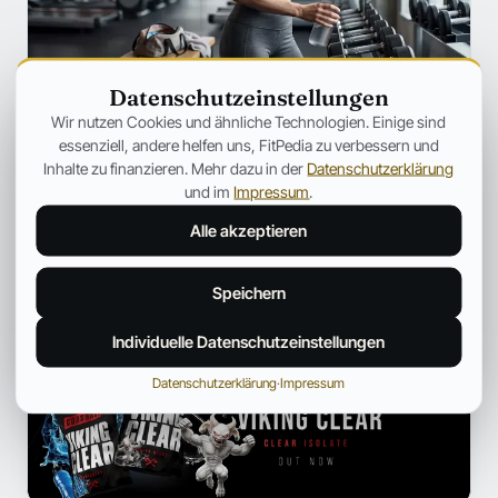
Datenschutzeinstellungen
SZENE
Wir nutzen Cookies und ähnliche Technologien. Einige sind
Ozempic verändert Fitness für immer
essenziell, andere helfen uns, FitPedia zu verbessern und
– Warum plötzlich jeder über
Inhalte zu finanzieren. Mehr dazu in der
Datenschutzerklärung
Muskelverlust spricht
und im
Impressum
.
Warum GLP-1-Medikamente immer häufiger unter dem
Alle akzeptieren
Aspekt des Muskelabbaus besprochen werden.
Jonas Bauer
19. Juli 2026
12 Min.
Speichern
Individuelle Datenschutzeinstellungen
ANZEIGE
Datenschutzerklärung
·
Impressum