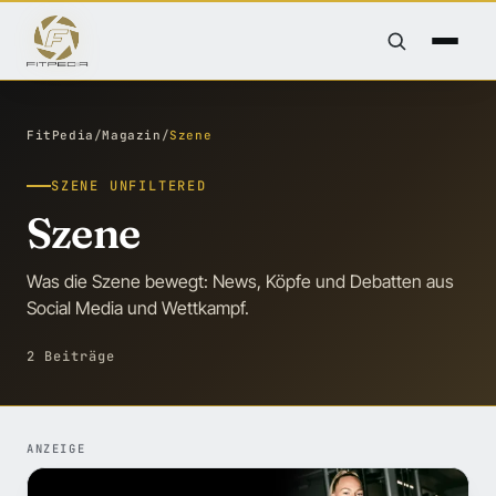
FitPedia
/
Magazin
/
Szene
SZENE UNFILTERED
Szene
Was die Szene bewegt: News, Köpfe und Debatten aus
Social Media und Wettkampf.
2 Beiträge
ANZEIGE