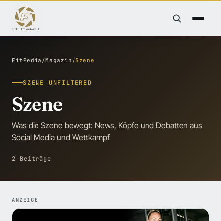
FitPedia
/
Magazin
/
Szene
SZENE UNFILTERED
Szene
Was die Szene bewegt: News, Köpfe und Debatten aus
Social Media und Wettkampf.
2 Beiträge
ANZEIGE