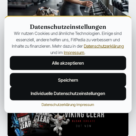
Datenschutzeinstellungen
SZENE
Wir nutzen Cookies und ähnliche Technologien. Einige sind
Ozempic verändert Fitness für immer
essenziell, andere helfen uns, FitPedia zu verbessern und
– Warum plötzlich jeder über
Inhalte zu finanzieren. Mehr dazu in der
Datenschutzerklärung
Muskelverlust spricht
und im
Impressum
.
Warum GLP-1-Medikamente immer häufiger unter dem
Alle akzeptieren
Aspekt des Muskelabbaus besprochen werden.
Jonas Bauer
19. Juli 2026
12 Min.
Speichern
Individuelle Datenschutzeinstellungen
ANZEIGE
Datenschutzerklärung
·
Impressum