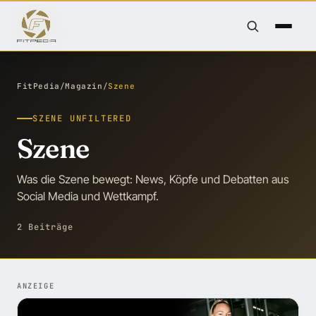
FitPedia
/
Magazin
/
Szene
SZENE UNFILTERED
Szene
Was die Szene bewegt: News, Köpfe und Debatten aus
Social Media und Wettkampf.
2 Beiträge
ANZEIGE