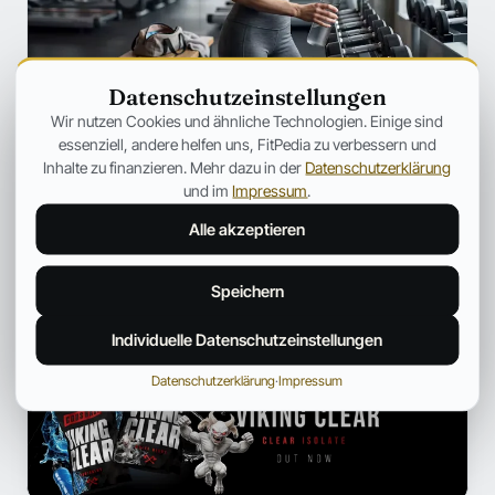
Datenschutzeinstellungen
SZENE
Wir nutzen Cookies und ähnliche Technologien. Einige sind
Ozempic verändert Fitness für immer
essenziell, andere helfen uns, FitPedia zu verbessern und
– Warum plötzlich jeder über
Inhalte zu finanzieren. Mehr dazu in der
Datenschutzerklärung
Muskelverlust spricht
und im
Impressum
.
Warum GLP-1-Medikamente immer häufiger unter dem
Alle akzeptieren
Aspekt des Muskelabbaus besprochen werden.
Jonas Bauer
19. Juli 2026
12 Min.
Speichern
Individuelle Datenschutzeinstellungen
ANZEIGE
Datenschutzerklärung
·
Impressum