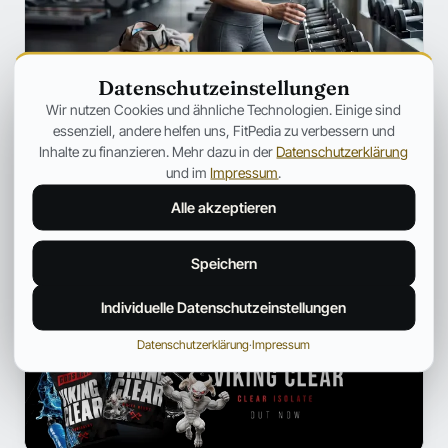
Datenschutzeinstellungen
SZENE
Wir nutzen Cookies und ähnliche Technologien. Einige sind
Ozempic verändert Fitness für immer
essenziell, andere helfen uns, FitPedia zu verbessern und
– Warum plötzlich jeder über
Inhalte zu finanzieren. Mehr dazu in der
Datenschutzerklärung
Muskelverlust spricht
und im
Impressum
.
Warum GLP-1-Medikamente immer häufiger unter dem
Alle akzeptieren
Aspekt des Muskelabbaus besprochen werden.
Jonas Bauer
19. Juli 2026
12 Min.
Speichern
Individuelle Datenschutzeinstellungen
ANZEIGE
Datenschutzerklärung
·
Impressum