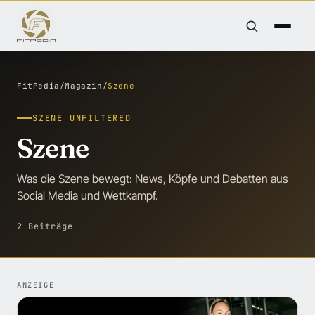
FitPedia
/
Magazin
/
Szene
SZENE UNFILTERED
Szene
Was die Szene bewegt: News, Köpfe und Debatten aus
Social Media und Wettkampf.
2 Beiträge
ANZEIGE