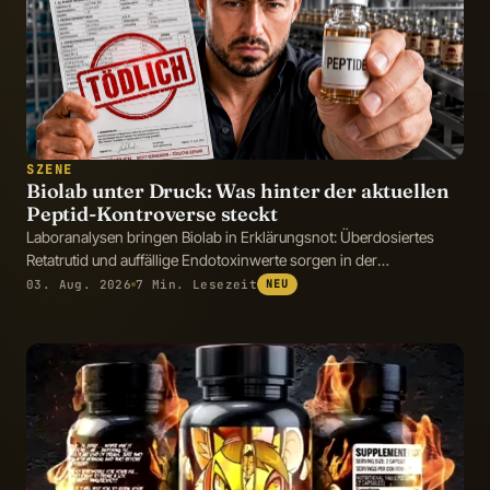
SZENE
Biolab unter Druck: Was hinter der aktuellen
Peptid-Kontroverse steckt
Laboranalysen bringen Biolab in Erklärungsnot: Überdosiertes
Retatrutid und auffällige Endotoxinwerte sorgen in der
Fitnessszene für Diskussionen.
03. Aug. 2026
7 Min. Lesezeit
NEU