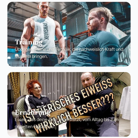
Training
Übungen, Pläne und Technik, die nachweislich Kraft und
Muskeln bringen.
Ernährung
Essen, das deine Ziele unterstützt, vom Alltag bis zum
gezielten Fettabbau.