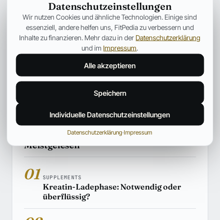
Datenschutzeinstellungen
SUPPLEMENTS
Wir nutzen Cookies und ähnliche Technologien. Einige sind
Kreatin erklärt: Wirkung, Einnahme,
essenziell, andere helfen uns, FitPedia zu verbessern und
Muskelaufbau und wissenschaftliche
Inhalte zu finanzieren. Mehr dazu in der
Datenschutzerklärung
Fakten
und im
Impressum
.
Dieser Artikel stellt die Grundlage für eine Reihe an
Alle akzeptieren
Informationen über Kreatin dar. Erklärt werden: Wirkung,
Einnahme, Muskelaufbau und wissenschaftliche Fakten
Speichern
Hiroshi Tanaka
03. Aug. 2026
34 Min.
Individuelle Datenschutzeinstellungen
Datenschutzerklärung
·
Impressum
Meistgelesen
01
SUPPLEMENTS
Kreatin-Ladephase: Notwendig oder
überflüssig?