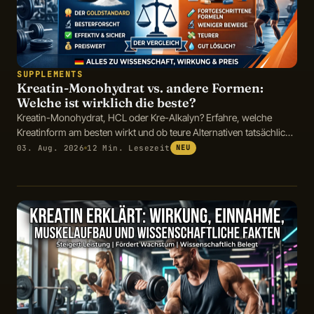
SUPPLEMENTS
Kreatin-Monohydrat vs. andere Formen:
Welche ist wirklich die beste?
Kreatin-Monohydrat, HCL oder Kre-Alkalyn? Erfahre, welche
Kreatinform am besten wirkt und ob teure Alternativen tatsächlich
Vorteile bieten.
03. Aug. 2026
12 Min. Lesezeit
NEU