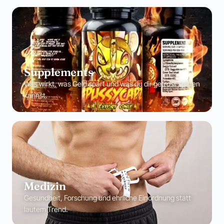
Supplements
Was wirkt, was Geld spart und was du dir getrost sparen
kannst.
Medizin
Gesundheit, Forschung und ehrliche Einordnung statt
lautem Trend.