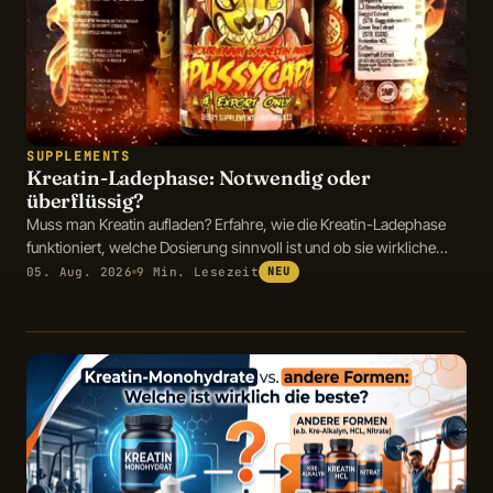
SUPPLEMENTS
Kreatin-Ladephase: Notwendig oder
überflüssig?
Muss man Kreatin aufladen? Erfahre, wie die Kreatin-Ladephase
funktioniert, welche Dosierung sinnvoll ist und ob sie wirkliche
Vorteile bietet.
05. Aug. 2026
9 Min. Lesezeit
NEU