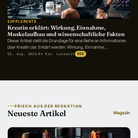
SUPPLEMENTS
Kreatin erklärt: Wirkung, Einnahme,
Muskelaufbau und wissenschaftliche Fakten
Dieser Artikel stellt die Grundlage für eine Reihe an Informationen
über Kreatin dar. Erklärt werden: Wirkung, Einnahme,
Muskelaufbau und wissenschaftliche Fakten
03. Aug. 2026
34 Min. Lesezeit
NEU
FRISCH AUS DER REDAKTION
Neueste Artikel
Magazin