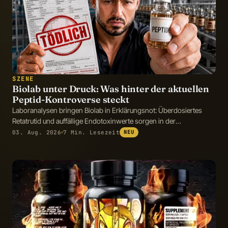
SZENE
Biolab unter Druck: Was hinter der aktuellen
Peptid-Kontroverse steckt
Laboranalysen bringen Biolab in Erklärungsnot: Überdosiertes
Retatrutid und auffällige Endotoxinwerte sorgen in der
Fitnessszene für Diskussionen.
03. Aug. 2026
7 Min. Lesezeit
NEU