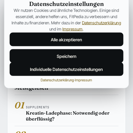
Datenschutzeinstellungen
SUPPLEMENTS
Wir nutzen Cookies und ähnliche Technologien. Einige sind
Kreatin erklärt: Wirkung, Einnahme,
essenziell, andere helfen uns, FitPedia zu verbessern und
Muskelaufbau und wissenschaftliche
Inhalte zu finanzieren. Mehr dazu in der
Datenschutzerklärung
Fakten
und im
Impressum
.
Dieser Artikel stellt die Grundlage für eine Reihe an
Alle akzeptieren
Informationen über Kreatin dar. Erklärt werden: Wirkung,
Einnahme, Muskelaufbau und wissenschaftliche Fakten
Speichern
Hiroshi Tanaka
03. Aug. 2026
34 Min.
Individuelle Datenschutzeinstellungen
Datenschutzerklärung
·
Impressum
Meistgelesen
01
SUPPLEMENTS
Kreatin-Ladephase: Notwendig oder
überflüssig?