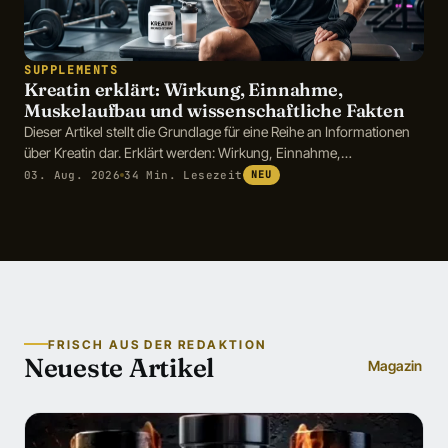
SUPPLEMENTS
Kreatin erklärt: Wirkung, Einnahme,
Muskelaufbau und wissenschaftliche Fakten
Dieser Artikel stellt die Grundlage für eine Reihe an Informationen
über Kreatin dar. Erklärt werden: Wirkung, Einnahme,
Muskelaufbau und wissenschaftliche Fakten
03. Aug. 2026
34 Min. Lesezeit
NEU
FRISCH AUS DER REDAKTION
Neueste Artikel
Magazin