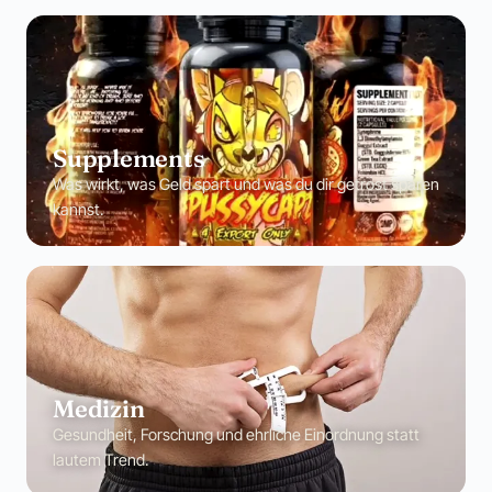
Supplements
Was wirkt, was Geld spart und was du dir getrost sparen
kannst.
Medizin
Gesundheit, Forschung und ehrliche Einordnung statt
lautem Trend.