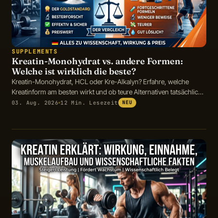
SUPPLEMENTS
Kreatin-Monohydrat vs. andere Formen:
Welche ist wirklich die beste?
Kreatin-Monohydrat, HCL oder Kre-Alkalyn? Erfahre, welche
Kreatinform am besten wirkt und ob teure Alternativen tatsächlich
Vorteile bieten.
03. Aug. 2026
12 Min. Lesezeit
NEU