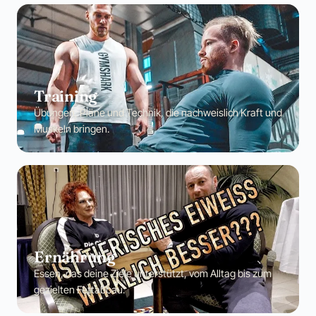
Training
Übungen, Pläne und Technik, die nachweislich Kraft und
Muskeln bringen.
Ernährung
Essen, das deine Ziele unterstützt, vom Alltag bis zum
gezielten Fettabbau.