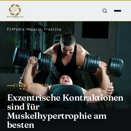
FitPedia
/
Magazin
/
Training
EISEN & EVIDENZ
Exzentrische Kontraktionen
sind für
Muskelhypertrophie am
besten