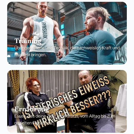
Training
Übungen, Pläne und Technik, die nachweislich Kraft und
Muskeln bringen.
Ernährung
Essen, das deine Ziele unterstützt, vom Alltag bis zum
gezielten Fettabbau.