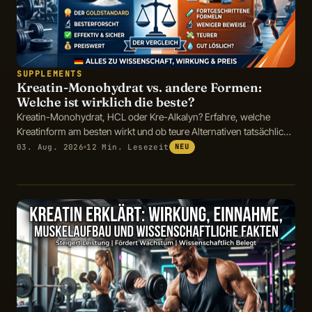
SUPPLEMENTS
Kreatin-Monohydrat vs. andere Formen:
Welche ist wirklich die beste?
Kreatin-Monohydrat, HCL oder Kre-Alkalyn? Erfahre, welche
Kreatinform am besten wirkt und ob teure Alternativen tatsächlich
Vorteile bieten.
03. Aug. 2026
12 Min. Lesezeit
NEU