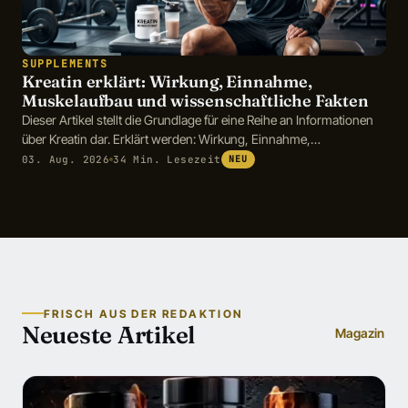
SUPPLEMENTS
Kreatin erklärt: Wirkung, Einnahme,
Muskelaufbau und wissenschaftliche Fakten
Dieser Artikel stellt die Grundlage für eine Reihe an Informationen
über Kreatin dar. Erklärt werden: Wirkung, Einnahme,
Muskelaufbau und wissenschaftliche Fakten
03. Aug. 2026
34 Min. Lesezeit
NEU
FRISCH AUS DER REDAKTION
Neueste Artikel
Magazin