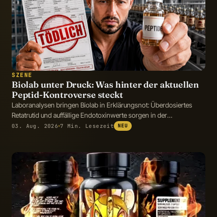
SZENE
Biolab unter Druck: Was hinter der aktuellen
Peptid-Kontroverse steckt
Laboranalysen bringen Biolab in Erklärungsnot: Überdosiertes
Retatrutid und auffällige Endotoxinwerte sorgen in der
Fitnessszene für Diskussionen.
03. Aug. 2026
7 Min. Lesezeit
NEU