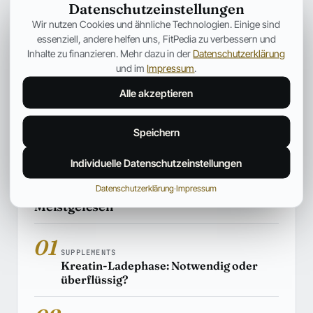
Datenschutzeinstellungen
SUPPLEMENTS
Wir nutzen Cookies und ähnliche Technologien. Einige sind
Kreatin erklärt: Wirkung, Einnahme,
essenziell, andere helfen uns, FitPedia zu verbessern und
Muskelaufbau und wissenschaftliche
Inhalte zu finanzieren. Mehr dazu in der
Datenschutzerklärung
Fakten
und im
Impressum
.
Dieser Artikel stellt die Grundlage für eine Reihe an
Alle akzeptieren
Informationen über Kreatin dar. Erklärt werden: Wirkung,
Einnahme, Muskelaufbau und wissenschaftliche Fakten
Speichern
Hiroshi Tanaka
03. Aug. 2026
34 Min.
Individuelle Datenschutzeinstellungen
Datenschutzerklärung
·
Impressum
Meistgelesen
01
SUPPLEMENTS
Kreatin-Ladephase: Notwendig oder
überflüssig?