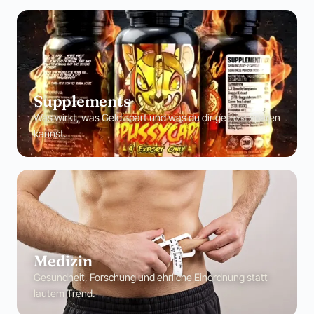
Supplements
Was wirkt, was Geld spart und was du dir getrost sparen
kannst.
Medizin
Gesundheit, Forschung und ehrliche Einordnung statt
lautem Trend.