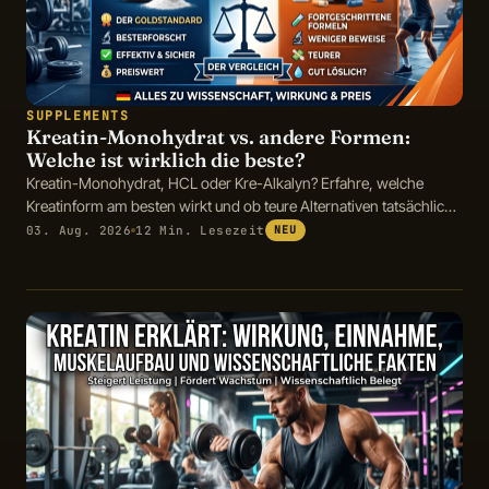
SUPPLEMENTS
Kreatin-Monohydrat vs. andere Formen:
Welche ist wirklich die beste?
Kreatin-Monohydrat, HCL oder Kre-Alkalyn? Erfahre, welche
Kreatinform am besten wirkt und ob teure Alternativen tatsächlich
Vorteile bieten.
03. Aug. 2026
12 Min. Lesezeit
NEU