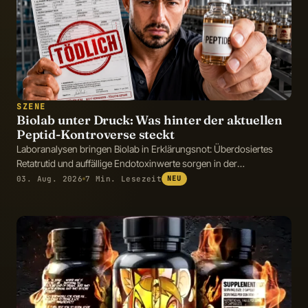
SZENE
Biolab unter Druck: Was hinter der aktuellen
Peptid-Kontroverse steckt
Laboranalysen bringen Biolab in Erklärungsnot: Überdosiertes
Retatrutid und auffällige Endotoxinwerte sorgen in der
Fitnessszene für Diskussionen.
03. Aug. 2026
7 Min. Lesezeit
NEU