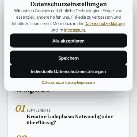
Datenschutzeinstellungen
SUPPLEMENTS
Wir nutzen Cookies und ähnliche Technologien. Einige sind
Kreatin erklärt: Wirkung, Einnahme,
essenziell, andere helfen uns, FitPedia zu verbessern und
Muskelaufbau und wissenschaftliche
Inhalte zu finanzieren. Mehr dazu in der
Datenschutzerklärung
Fakten
und im
Impressum
.
Dieser Artikel stellt die Grundlage für eine Reihe an
Alle akzeptieren
Informationen über Kreatin dar. Erklärt werden: Wirkung,
Einnahme, Muskelaufbau und wissenschaftliche Fakten
Speichern
Hiroshi Tanaka
03. Aug. 2026
34 Min.
Individuelle Datenschutzeinstellungen
Datenschutzerklärung
·
Impressum
Meistgelesen
01
SUPPLEMENTS
Kreatin-Ladephase: Notwendig oder
überflüssig?