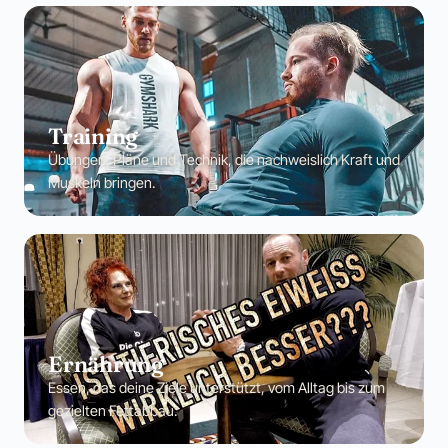
Training
Übungen, Pläne und Technik, die nachweislich Kraft und
Muskeln bringen.
Ernährung
Essen, das deine Ziele unterstützt, vom Alltag bis zum
gezielten Fettabbau.