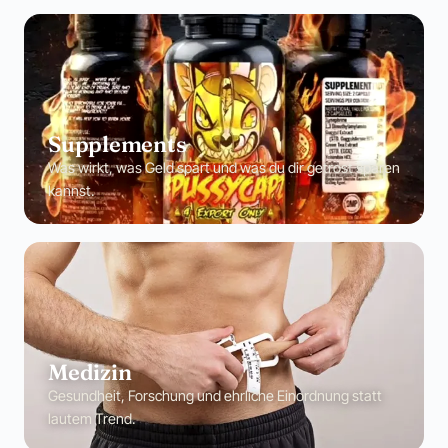
Supplements
Was wirkt, was Geld spart und was du dir getrost sparen
kannst.
Medizin
Gesundheit, Forschung und ehrliche Einordnung statt
lautem Trend.