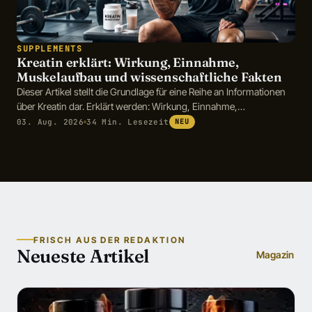
SUPPLEMENTS
Kreatin erklärt: Wirkung, Einnahme,
Muskelaufbau und wissenschaftliche Fakten
Dieser Artikel stellt die Grundlage für eine Reihe an Informationen
über Kreatin dar. Erklärt werden: Wirkung, Einnahme,
Muskelaufbau und wissenschaftliche Fakten
03. Aug. 2026
34 Min. Lesezeit
NEU
FRISCH AUS DER REDAKTION
Neueste Artikel
Magazin