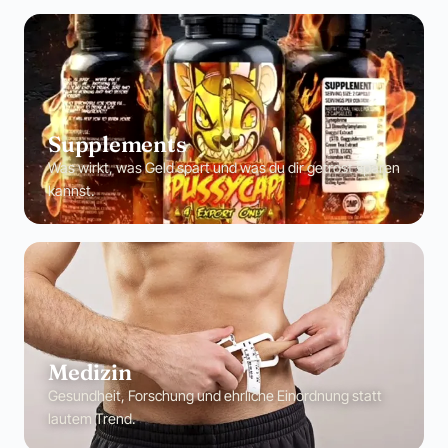
Supplements
Was wirkt, was Geld spart und was du dir getrost sparen
kannst.
Medizin
Gesundheit, Forschung und ehrliche Einordnung statt
lautem Trend.