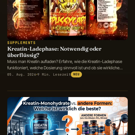
SUPPLEMENTS
Kreatin-Ladephase: Notwendig oder
überflüssig?
Muss man Kreatin aufladen? Erfahre, wie die Kreatin-Ladephase
funktioniert, welche Dosierung sinnvoll ist und ob sie wirkliche
Vorteile bietet.
05. Aug. 2026
9 Min. Lesezeit
NEU