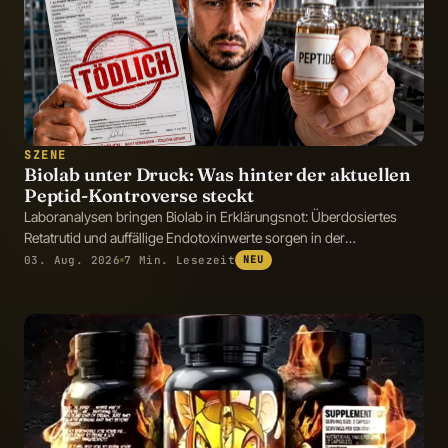
SZENE
Biolab unter Druck: Was hinter der aktuellen
Peptid-Kontroverse steckt
Laboranalysen bringen Biolab in Erklärungsnot: Überdosiertes
Retatrutid und auffällige Endotoxinwerte sorgen in der
Fitnessszene für Diskussionen.
03. Aug. 2026
7 Min. Lesezeit
NEU