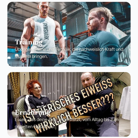
Training
Übungen, Pläne und Technik, die nachweislich Kraft und
Muskeln bringen.
Ernährung
Essen, das deine Ziele unterstützt, vom Alltag bis zum
gezielten Fettabbau.