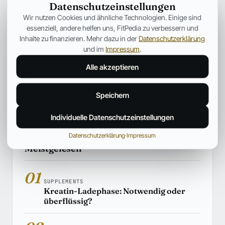
Datenschutzeinstellungen
SUPPLEMENTS
Wir nutzen Cookies und ähnliche Technologien. Einige sind
Kreatin erklärt: Wirkung, Einnahme,
essenziell, andere helfen uns, FitPedia zu verbessern und
Muskelaufbau und wissenschaftliche
Inhalte zu finanzieren. Mehr dazu in der
Datenschutzerklärung
Fakten
und im
Impressum
.
Dieser Artikel stellt die Grundlage für eine Reihe an
Alle akzeptieren
Informationen über Kreatin dar. Erklärt werden: Wirkung,
Einnahme, Muskelaufbau und wissenschaftliche Fakten
Speichern
Hiroshi Tanaka
03. Aug. 2026
34 Min.
Individuelle Datenschutzeinstellungen
Datenschutzerklärung
·
Impressum
Meistgelesen
01
SUPPLEMENTS
Kreatin-Ladephase: Notwendig oder
überflüssig?