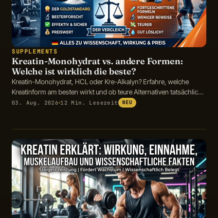
SUPPLEMENTS
Kreatin-Monohydrat vs. andere Formen:
Welche ist wirklich die beste?
Kreatin-Monohydrat, HCL oder Kre-Alkalyn? Erfahre, welche
Kreatinform am besten wirkt und ob teure Alternativen tatsächlich
Vorteile bieten.
03. Aug. 2026
12 Min. Lesezeit
NEU