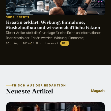
SUPPLEMENTS
Kreatin erklärt: Wirkung, Einnahme,
Muskelaufbau und wissenschaftliche Fakten
Dieser Artikel stellt die Grundlage für eine Reihe an Informationen
über Kreatin dar. Erklärt werden: Wirkung, Einnahme,
Muskelaufbau und wissenschaftliche Fakten
03. Aug. 2026
34 Min. Lesezeit
NEU
FRISCH AUS DER REDAKTION
Neueste Artikel
Magazin