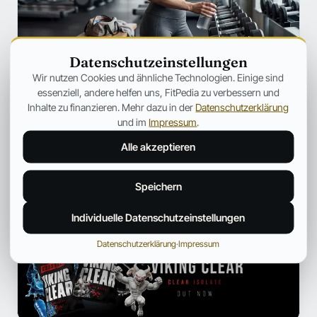
Datenschutzeinstellungen
SZENE
Wir nutzen Cookies und ähnliche Technologien. Einige sind
Ozempic verändert Fitness für immer
essenziell, andere helfen uns, FitPedia zu verbessern und
– Warum plötzlich jeder über
Inhalte zu finanzieren. Mehr dazu in der
Datenschutzerklärung
Muskelverlust spricht
und im
Impressum
.
Warum GLP-1-Medikamente immer häufiger unter dem
Alle akzeptieren
Aspekt des Muskelabbaus besprochen werden.
Jonas Bauer
19. Juli 2026
12 Min.
Speichern
Individuelle Datenschutzeinstellungen
ANZEIGE
Datenschutzerklärung
·
Impressum