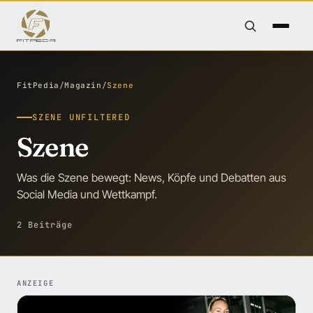
FitPedia
/
Magazin
/
Szene
SZENE UNFILTERED
Szene
Was die Szene bewegt: News, Köpfe und Debatten aus
Social Media und Wettkampf.
2 Beiträge
ANZEIGE