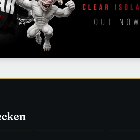
ecken
HYPE
WAS WIRKLICH WIRKT
FORSCHUNG &
→
Supplements
→
Medizin