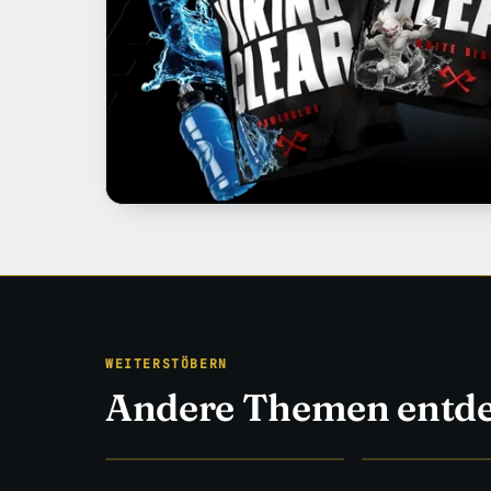
WEITERSTÖBERN
Andere Themen entd
EISEN & EVIDENZ
STUDIEN STATT 
Training
→
Ernährung