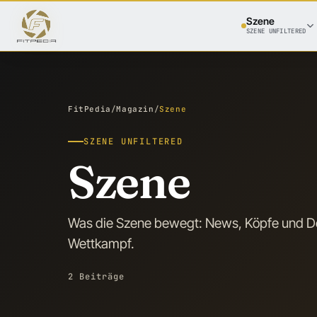
Szene
SZENE UNFILTERED
FitPedia
/
Magazin
/
Szene
SZENE UNFILTERED
Szene
Was die Szene bewegt: News, Köpfe und De
Wettkampf.
2 Beiträge