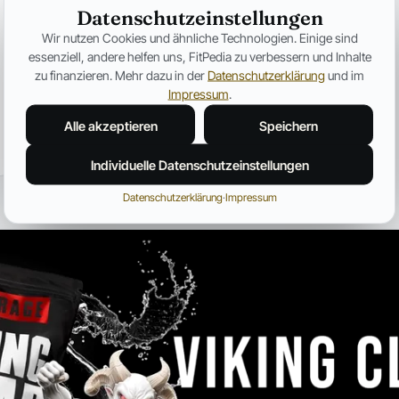
Ozempic verändert Fitness für
Datenschutzeinstellungen
immer – Warum plötzlich jeder
Wir nutzen Cookies und ähnliche Technologien. Einige sind
über Muskelverlust spricht
essenziell, andere helfen uns, FitPedia zu verbessern und Inhalte
Warum GLP-1-Medikamente immer häufiger unter
zu finanzieren. Mehr dazu in der
Datenschutzerklärung
und im
dem Aspekt des Muskelabbaus besprochen
Impressum
.
werden.
Alle akzeptieren
Speichern
Jonas Bauer
19. Juli 2026
12 Min.
Individuelle Datenschutzeinstellungen
Datenschutzerklärung
·
Impressum