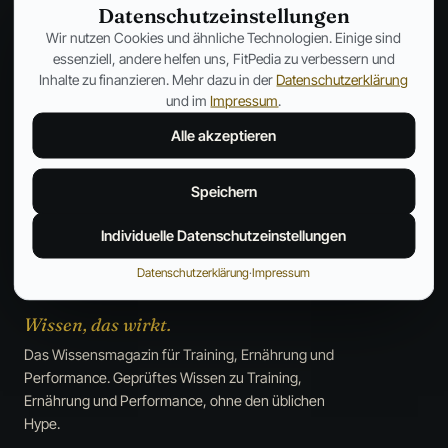
Datenschutzeinstellungen
Wir nutzen Cookies und ähnliche Technologien. Einige sind
essenziell, andere helfen uns, FitPedia zu verbessern und
Köpfe
→
Inhalte zu finanzieren. Mehr dazu in der
Datenschutzerklärung
Die Menschen hinter der Szene.
und im
Impressum
.
Alle akzeptieren
Speichern
Individuelle Datenschutzeinstellungen
Datenschutzerklärung
·
Impressum
Wissen, das wirkt.
Das Wissensmagazin für Training, Ernährung und
Performance. Geprüftes Wissen zu Training,
Ernährung und Performance, ohne den üblichen
Hype.