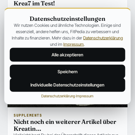
Krea7 im Test!
Kreatin gehört zweifelsohne zu den „Basics“ jedes
Supplementregals.
Datenschutzeinstellungen
Hiroshi Tanaka
25. Okt. 2024
5 Min.
Wir nutzen Cookies und ähnliche Technologien. Einige sind
essenziell, andere helfen uns, FitPedia zu verbessern und
Inhalte zu finanzieren. Mehr dazu in der
Datenschutzerklärung
und im
Impressum
.
Alle akzeptieren
Speichern
Individuelle Datenschutzeinstellungen
Datenschutzerklärung
·
Impressum
SUPPLEMENTS
Nicht noch ein weiterer Artikel über
Kreatin…