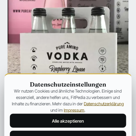
Datenschutzeinstellungen
ERNÄHRUNG
Wir nutzen Cookies und ähnliche Technologien. Einige sind
VODKA trifft Aminosäuren – wird
essenziell, andere helfen uns, FitPedia zu verbessern und
DAS der NEUE TREND der
Inhalte zu finanzieren. Mehr dazu in der
Datenschutzerklärung
Supplementindustrie?
und im
Impressum
.
Die Supplementindustrie hat heutzutage definitiv so
Alle akzeptieren
einiges in petto, was nicht unbedingt immer so viel
Nutzen für den Konsumenten hat.