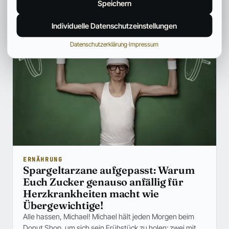
Anna Hartwig
26. Okt. 2024
2 Min.
Speichern
Individuelle Datenschutzeinstellungen
Datenschutzerklärung
·
Impressum
ERNÄHRUNG
Spargeltarzane aufgepasst: Warum
Euch Zucker genauso anfällig für
Herzkrankheiten macht wie
Übergewichtige!
Alle hassen, Michael! Michael hält jeden Morgen beim
Donut Shop, um sich sein Frühstück zu holen: zwei mit