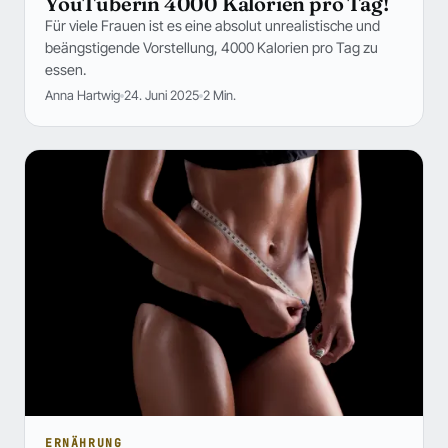
YouTuberin 4000 Kalorien pro Tag!
Für viele Frauen ist es eine absolut unrealistische und
beängstigende Vorstellung, 4000 Kalorien pro Tag zu
essen.
Anna Hartwig
24. Juni 2025
2 Min.
ERNÄHRUNG